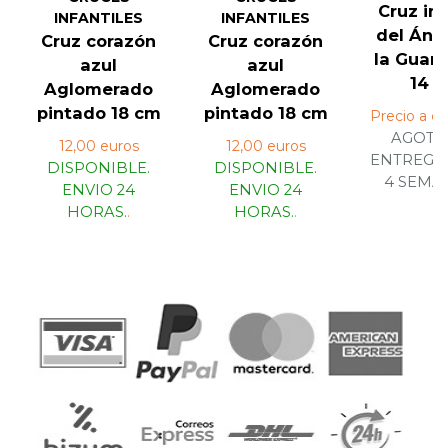
Cruz inf
INFANTILES
INFANTILES
del Áng
Cruz corazón
Cruz corazón
la Guard
azul
azul
14 c.
Aglomerado
Aglomerado
pintado 18 cm
pintado 18 cm
Precio a co
AGOTA
12,00 euros
12,00 euros
ENTREGA 
DISPONIBLE.
DISPONIBLE.
4 SEMA
ENVIO 24
ENVIO 24
HORAS.
.
HORAS.
.