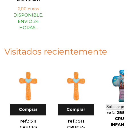
6,00 euros
DISPONIBLE.
ENVIO 24
HORAS.
.
Visitados recientemente
Solicitar pre
Comprar
Comprar
ref.: 2881
CRUC
ref.: 511
ref.: 511
INFANT
CRUCES
CRUCES