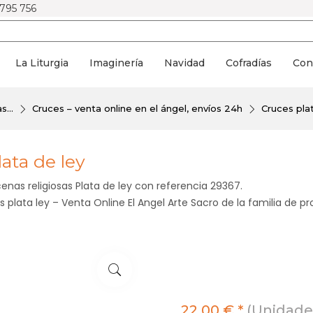
 795 756
La Liturgia
Imaginería
Navidad
Cofradías
Con
s...
Cruces – venta online en el ángel, envíos 24h
Cruces plat
lata de ley
enas religiosas Plata de ley con referencia 29367.
plata ley – Venta Online El Angel Arte Sacro de la familia de pr
22,00 € *
(Unidades