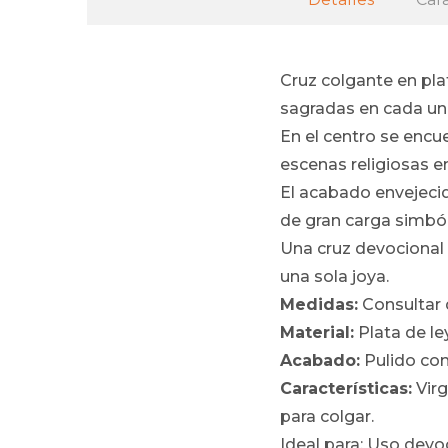
Cruz colgante en pla
sagradas en cada un
En el centro se enc
escenas religiosas 
El acabado envejecid
de gran carga simból
Una cruz devocional 
una sola joya.
Medidas:
Consultar 
Material:
Plata de ley
Acabado:
Pulido con
Características:
Virg
para colgar.
Ideal para: Uso devo