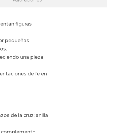
sentan figuras
por pequeñas
os.
reciendo una pieza
sentaciones de fe en
zos de la cruz; anilla
l o complemento