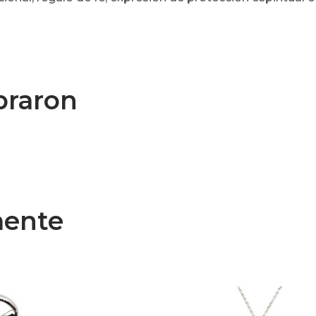
praron
mente