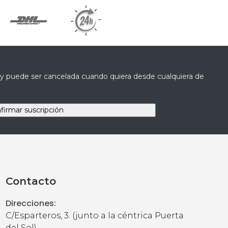
a y puede ser cancelada cuando quiera desde cualquiera de
Contacto
Direcciones:
C/Esparteros, 3. (junto a la céntrica Puerta
del Sol).