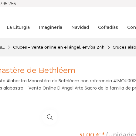
 795 756
La Liturgia
Imaginería
Navidad
Cofradías
Con
...
Cruces – venta online en el ángel, envíos 24h
Cruces alab
onastère de Bethléem
isto Alabastro Monastère de Bethléem con referencia 41MOU0013
alabastro – Venta Online El Angel Arte Sacro de la familia de p
31,00 € *
(Unidades