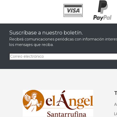
Suscríbase a nuestro boletín.
Recibirá comunicaciones periódicas con información interes
los mensajes que reciba.
A
L