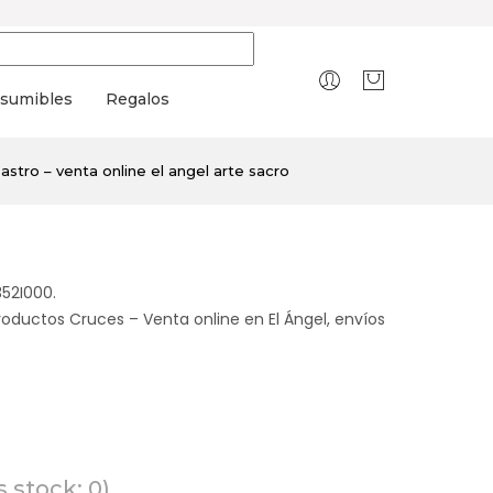
sumibles
Regalos
astro – venta online el angel arte sacro
52I000.
roductos Cruces – Venta online en El Ángel, envíos
 stock: 0)