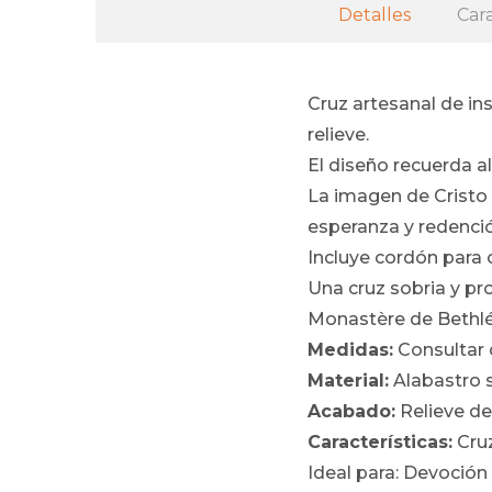
Detalles
Cara
Cruz artesanal de in
relieve.
El diseño recuerda al
La imagen de Cristo 
esperanza y redenci
Incluye cordón para c
Una cruz sobria y pro
Monastère de Bethl
Medidas:
Consultar 
Material:
Alabastro s
Acabado:
Relieve de
Características:
Cruz
Ideal para: Devoción 