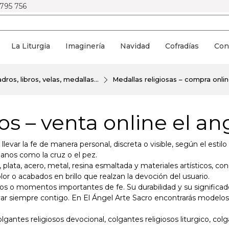
 795 756
La Liturgia
Imaginería
Navidad
Cofradías
Con
dros, libros, velas, medallas...
Medallas religiosas – compra onlin
os – venta online el an
llevar la fe de manera personal, discreta o visible, según el est
tianos como la cruz o el pez.
lata, acero, metal, resina esmaltada y materiales artísticos, co
or o acabados en brillo que realzan la devoción del usuario.
s o momentos importantes de fe. Su durabilidad y su significado 
levar siempre contigo. En El Ángel Arte Sacro encontrarás model
olgantes religiosos devocional, colgantes religiosos liturgico, colg