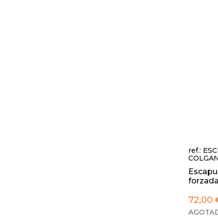
ref.: 
COLGAN
Escapul
forzada 
72,00 
AGOTAD