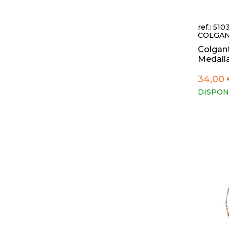
ref.: 51
COLGAN
Colgant
Medalla 
34,00 
DISPON