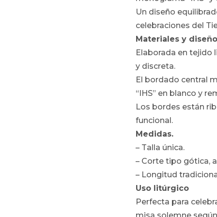
Un diseño equilibrad
celebraciones del T
Materiales y diseño
Elaborada en tejido 
y discreta.
El bordado central 
“IHS” en blanco y re
Los bordes están ribe
funcional.
Medidas.
– Talla única.
– Corte tipo gótica,
– Longitud tradicion
Uso litúrgico
Perfecta para celebr
misa solemne según e