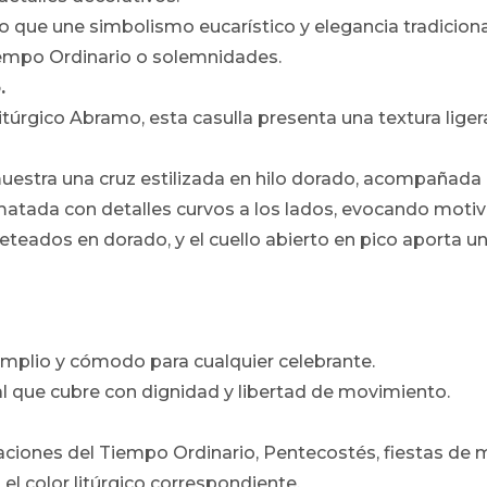
o que une simbolismo eucarístico y elegancia tradicional
iempo Ordinario o solemnidades.
.
litúrgico Abramo, esta casulla presenta una textura lige
muestra una cruz estilizada en hilo dorado, acompaña
matada con detalles curvos a los lados, evocando motiv
teados en dorado, y el cuello abierto en pico aporta un 
 amplio y cómodo para cualquier celebrante.
al que cubre con dignidad y libertad de movimiento.
aciones del Tiempo Ordinario, Pentecostés, fiestas de m
l color litúrgico correspondiente.