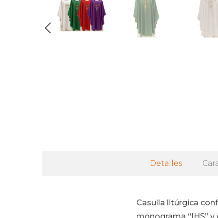
Detalles
Cara
Casulla litúrgica co
monograma “IHS” y d