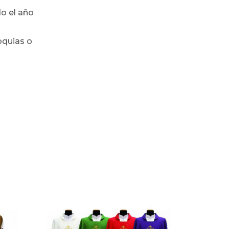
do el año
oquias o