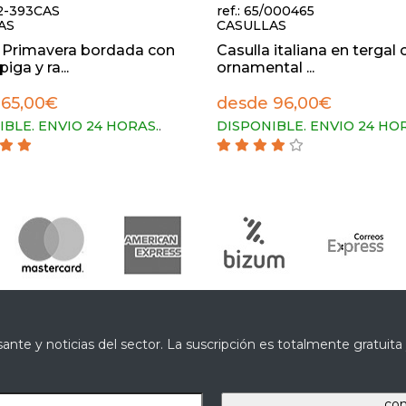
42-393CAS
ref.: 65/000465
AS
CASULLAS
a Primavera bordada con
Casulla italiana en tergal 
piga y ra...
ornamental ...
 65,00€
desde 96,00€
IBLE. ENVIO 24 HORAS.
.
DISPONIBLE. ENVIO 24 HO
ante y noticias del sector. La suscripción es totalmente gratuit