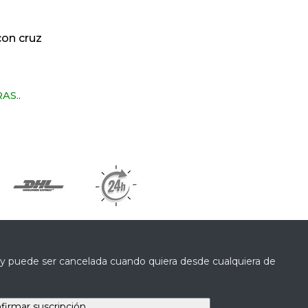
con cruz
RAS.
.
a y puede ser cancelada cuando quiera desde cualquiera de