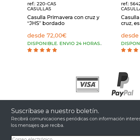
ref.: 220-CAS
ref.: 56
CASULLAS
CASULL
Casulla Primavera con cruz y
Casull
“JHS” bordado
cruz, es
desde 72,00€
desde
DISPONIBLE. ENVIO 24 HORAS.
.
DISPON
Suscríbase a nuestro boletín.
Recibirá comunicaciones periódicas con información interes
los mensajes que reciba.