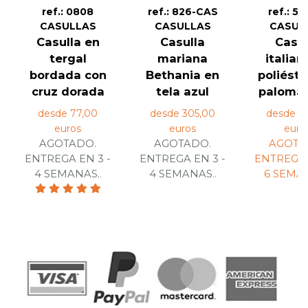
ref.: 0808
ref.: 826-CAS
ref.: 54
CASULLAS
CASULLAS
CASUL
Casulla en
Casulla
Casul
tergal
mariana
italian
bordada con
Bethania en
poliéste
cruz dorada
tela azul
paloma, 
desde 77,00
desde 305,00
desde 1
euros
euros
euro
AGOTADO.
AGOTADO.
AGOTA
ENTREGA EN 3 -
ENTREGA EN 3 -
ENTREGA 
4 SEMANAS.
.
4 SEMANAS.
.
6 SEMA