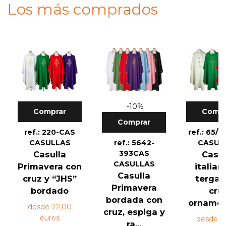
Los más comprados
-10%
Comprar
Compr
Comprar
ref.: 220-CAS
ref.: 65/
CASULLAS
ref.: 5642-
CASUL
393CAS
Casulla
Casul
CASULLAS
Primavera con
italian
Casulla
cruz y “JHS”
tergal
Primavera
bordado
cru
bordada con
ornament
desde 72,00
cruz, espiga y
euros
desde 9
ra...