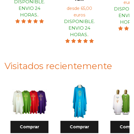
DISPONIBLE.
euro
ENVIO 24
desde 65,00
DISPONI
HORAS.
.
euros
ENVIO
DISPONIBLE.
HORA
ENVIO 24
HORAS.
.
Visitados recientemente
Comprar
Comprar
Compr