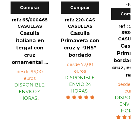
-10
Comprar
Comprar
Compr
ref.: 65/000465
ref.: 220-CAS
CASULLAS
CASULLAS
ref.: 5
393C
Casulla
Casulla
CASUL
italiana en
Primavera con
Casul
tergal con
cruz y “JHS”
Primav
cruz
bordado
bordad
ornamental ...
desde 72,00
cruz, es
euros
desde 96,00
ra...
DISPONIBLE.
euros
ENVIO 24
desde 6
DISPONIBLE.
HORAS.
.
euro
ENVIO 24
DISPONI
HORAS.
.
ENVIO
HORA