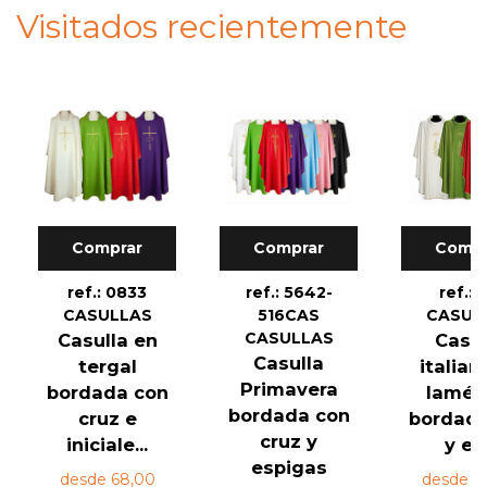
Visitados recientemente
Comprar
Comprar
Compr
ref.: 0833
ref.: 5642-
ref.: 
CASULLAS
516CAS
CASUL
CASULLAS
Casulla en
Casul
Casulla
tergal
italian
Primavera
bordada con
lamé 
bordada con
cruz e
bordad
cruz y
iniciale...
y es.
espigas
desde 68,00
desde 15