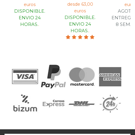
desde 63,00
euros
euro
euros
DISPONIBLE.
AGOTA
DISPONIBLE.
ENVIO 24
ENTREGA 
ENVIO 24
HORAS.
.
8 SEMA
HORAS.
.