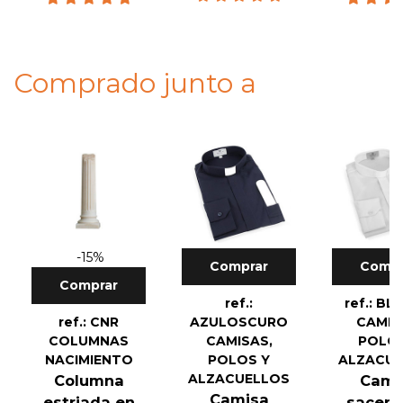
Comprado junto a
-15%
Comprar
Compr
Comprar
ref.:
ref.: B
ref.: CNR
AZULOSCURO
CAMIS
COLUMNAS
CAMISAS,
POLOS
NACIMIENTO
POLOS Y
ALZACU
ALZACUELLOS
Columna
Cami
Camisa
estriada en
sacerd