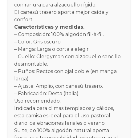
con ranura para alzacuello rígido.
El canesú trasero aporta mejor caída y
confort.
Características y medidas.
– Composición: 100% algodón fil-à-fil.
– Color: Gris oscuro.
– Manga: Larga o corta a elegir.
– Cuello: Clergyman con alzacuello sencillo
desmontable.
– Puños: Rectos con ojal doble (en manga
larga).
– Ajuste: Amplio, con canesú trasero.
– Fabricación: Desta (Italia).
Uso recomendado.
Indicada para climas templados y cálidos,
esta camisa es ideal para el uso pastoral
diario, celebraciones feriales o verano.
Su tejido 100% algodón natural aporta
frescura y transpirabilidad, mientras que el