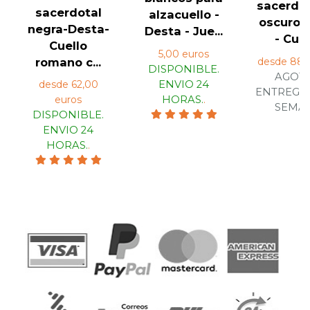
sacerdot
sacerdotal
alzacuello -
oscuro 
negra-Desta-
Desta - Jue...
- Cuell
Cuello
5,00 euros
desde 88,
romano c...
DISPONIBLE.
AGOT
desde 62,00
ENVIO 24
ENTREGA E
euros
HORAS.
.
SEMAN
DISPONIBLE.
ENVIO 24
HORAS.
.