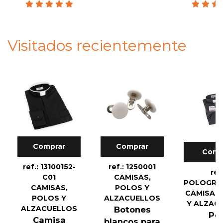
Visitados recientemente
Comprar
Comprar
Comp
ref.: 13100152-
ref.: 1250001
ref
C01
CAMISAS,
POLOGRI
CAMISAS,
POLOS Y
CAMISAS
POLOS Y
ALZACUELLOS
Y ALZAC
ALZACUELLOS
Botones
Po
Camisa
blancos para