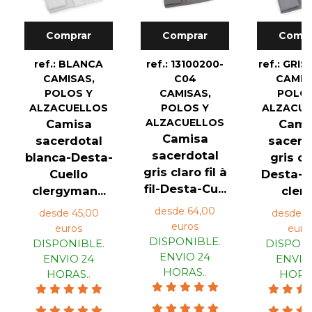
Comprar
Comprar
Compr
ref.: BLANCA
ref.: 13100200-
ref.: GRI
CAMISAS,
C04
CAMIS
POLOS Y
CAMISAS,
POLOS
ALZACUELLOS
POLOS Y
ALZACU
ALZACUELLOS
Camisa
Cami
Camisa
sacerdotal
sacerd
sacerdotal
blanca-Desta-
gris cl
gris claro fil à
Cuello
Desta-C
fil-Desta-Cu...
clergyman...
clerg.
desde 64,00
desde 45,00
desde 4
euros
euros
euro
DISPONIBLE.
DISPONIBLE.
DISPONI
ENVIO 24
ENVIO 24
ENVIO
HORAS.
.
HORAS.
.
HORA