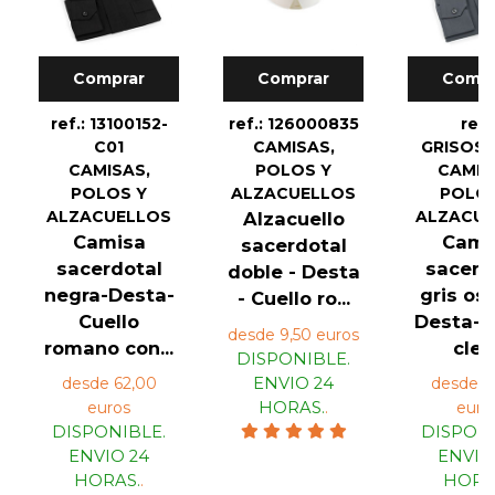
Comprar
Comprar
Compr
ref.: 13100152-
ref.: 126000835
ref.
C01
CAMISAS,
GRISOS
CAMISAS,
POLOS Y
CAMIS
POLOS Y
ALZACUELLOS
POLOS
ALZACUELLOS
ALZACU
Alzacuello
Camisa
Cami
sacerdotal
sacerdotal
sacerd
doble - Desta
negra-Desta-
gris os
- Cuello ro...
Cuello
Desta-C
desde 9,50 euros
romano con...
cler.
DISPONIBLE.
desde 62,00
ENVIO 24
desde 4
euros
HORAS.
.
euro
DISPONIBLE.
DISPONI
ENVIO 24
ENVIO
HORAS.
.
HORA