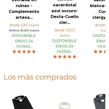
sacerdotal
ruinas -
blanca-D
azul oscuro-
Complemento
Cuel
Desta-Cuello
artesa...
clergym
cler...
desde 6,80 euros
desde 4
desde 45,00
Antes: 8,00 euros
euro
euros
DISPONIBLE.
DISPONI
DISPONIBLE.
ENVIO 24
ENVIO
ENVIO 24
HORAS.
.
HORA
HORAS.
.
Los más comprados