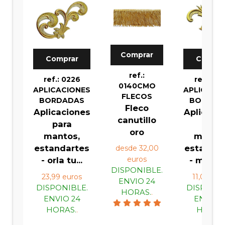
Comprar
Comprar
Compra
ref.:
ref.: 0226
ref.: 01
0140CMO
APLICACIONES
APLICACI
FLECOS
BORDADAS
BORDAD
Fleco
Aplicaciones
Aplicaci
canutillo
para
para
oro
mantos,
manto
estandartes
estandar
desde 32,00
euros
- orla tu...
- motivo 
DISPONIBLE.
23,99 euros
11,00 eur
ENVIO 24
DISPONIBLE.
DISPONIB
HORAS.
.
ENVIO 24
ENVIO 
HORAS.
.
HORAS