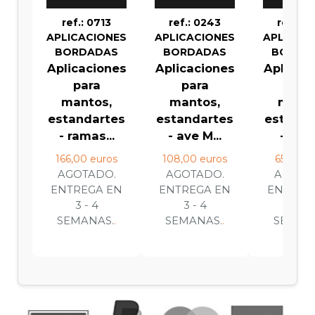
ref.: 0713
ref.: 0243
ref.: 0
APLICACIONES
APLICACIONES
APLICAC
BORDADAS
BORDADAS
BORDA
Aplicaciones
Aplicaciones
Aplicac
para
para
par
mantos,
mantos,
manto
estandartes
estandartes
estanda
- ramas...
- ave M...
- cruz 
166,00 euros
108,00 euros
65,00 e
AGOTADO.
AGOTADO.
AGOTA
ENTREGA EN
ENTREGA EN
ENTREG
3 - 4
3 - 4
3 - 4
SEMANAS.
.
SEMANAS.
.
SEMAN